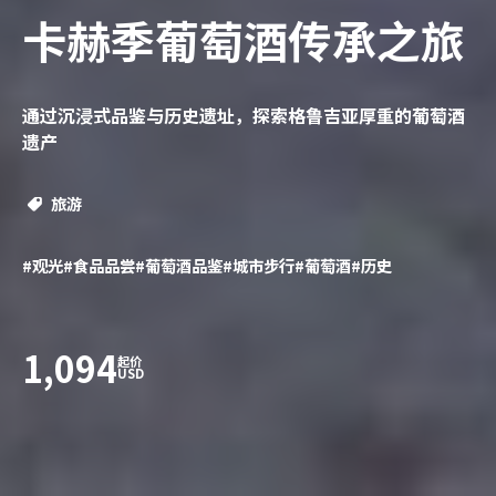
卡赫季葡萄酒传承之旅
通过沉浸式品鉴与历史遗址，探索格鲁吉亚厚重的葡萄酒
遗产
旅游
#观光
#食品品尝
#葡萄酒品鉴
#城市步行
#葡萄酒
#历史
1,094
起价
USD