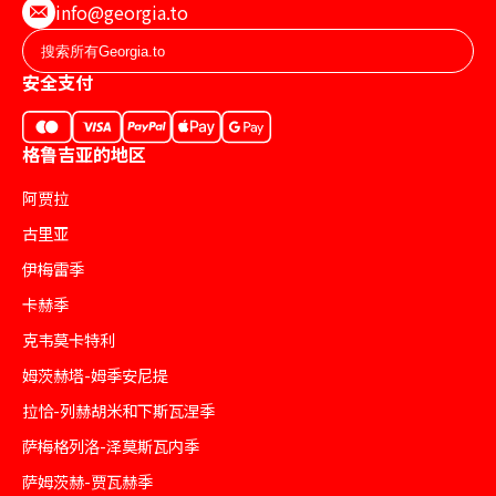
info@georgia.to
安全支付
格鲁吉亚的地区
阿贾拉
古里亚
伊梅雷季
卡赫季
克韦莫卡特利
姆茨赫塔-姆季安尼提
拉恰-列赫胡米和下斯瓦涅季
萨梅格列洛-泽莫斯瓦内季
萨姆茨赫-贾瓦赫季