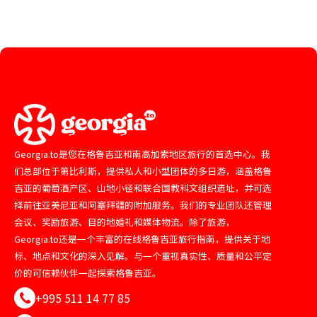
Georgia.to是您在格鲁吉亚和南高加索地区旅行的首选中心。我
们总部位于第比利斯，提供私人和小型团体的多日游，涵盖格鲁
吉亚的葡萄酒产区、山地小径和联合国教科文组织遗址，并可选
择前往亚美尼亚和阿塞拜疆的附加服务。我们的专业团队还管理
会议、奖励旅游、目的地婚礼和媒体物流。除了旅游，
Georgia.to还是一个丰富的在线格鲁吉亚旅行指南，提供关于地
标、地点和文化的深入见解。与一个重视真实性、质量和公平定
价的可信赖伙伴一起探索格鲁吉亚。
+995 511 14 77 85