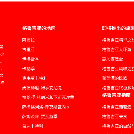
格鲁吉亚的地区
即将推出的旅
阿贾拉
格鲁吉亚精华之
于第
古里亚
格鲁吉亚大环游
地小
伊梅雷季
高加索瑰宝
务。
游，
卡赫季
格鲁吉亚风味之
和文
克韦莫卡特利
葡萄酒的摇篮
索格
姆茨赫塔-姆季安尼提
格鲁吉亚终极多
格鲁吉亚指南
拉恰-列赫胡米和下斯瓦涅季
萨梅格列洛-泽莫斯瓦内季
格鲁吉亚葡萄酒
萨姆茨赫-贾瓦赫季
格鲁吉亚美食
希达卡特利
格鲁吉亚的自然