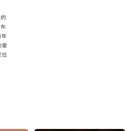
状的
萄布
新年
的爱
烹饪