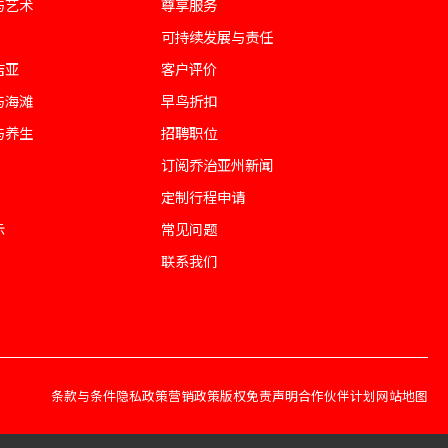
与艺术
尊享服务
可持续发展与责任
吉亚
客户评价
与海滩
早鸟折扣
与养生
招聘职位
订阅乔治亚州新闻
定制行程申请
示
常见问题
联系我们
条款与条件
隐私政策
营销政策
版权免责声明
合作伙伴计划
网站地图