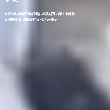
#第比利斯
#萨梅格列洛-泽莫斯瓦内季
#卡赫季
#姆茨赫塔-姆季安尼提
#购物
#历史