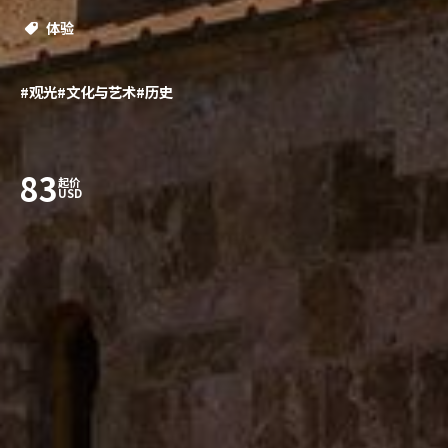
体验
#观光
#文化与艺术
#历史
83
起价
USD