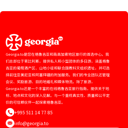
Georgia.to是您在格鲁吉亚和南高加索地区旅行的首选中心。我
们总部位于第比利斯，提供私人和小型团体的多日游，涵盖格鲁
吉亚的葡萄酒产区、山地小径和联合国教科文组织遗址，并可选
择前往亚美尼亚和阿塞拜疆的附加服务。我们的专业团队还管理
会议、奖励旅游、目的地婚礼和媒体物流。除了旅游，
Georgia.to还是一个丰富的在线格鲁吉亚旅行指南，提供关于地
标、地点和文化的深入见解。与一个重视真实性、质量和公平定
价的可信赖伙伴一起探索格鲁吉亚。
+995 511 14 77 85
info@georgia.to