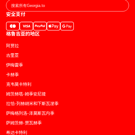
安全支付
格鲁吉亚的地区
阿贾拉
古里亚
伊梅雷季
卡赫季
克韦莫卡特利
姆茨赫塔-姆季安尼提
拉恰-列赫胡米和下斯瓦涅季
萨梅格列洛-泽莫斯瓦内季
萨姆茨赫-贾瓦赫季
希达卡特利