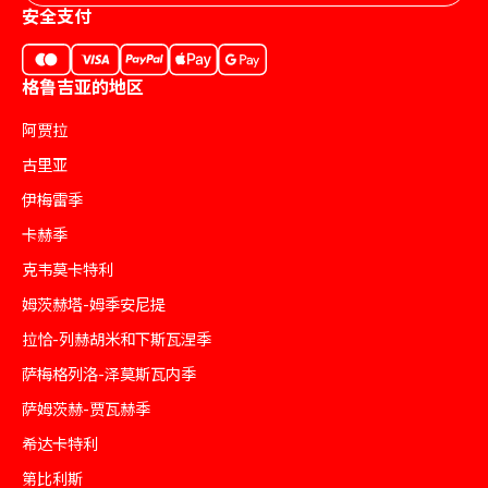
安全支付
格鲁吉亚的地区
阿贾拉
古里亚
伊梅雷季
卡赫季
克韦莫卡特利
姆茨赫塔-姆季安尼提
拉恰-列赫胡米和下斯瓦涅季
萨梅格列洛-泽莫斯瓦内季
萨姆茨赫-贾瓦赫季
希达卡特利
第比利斯