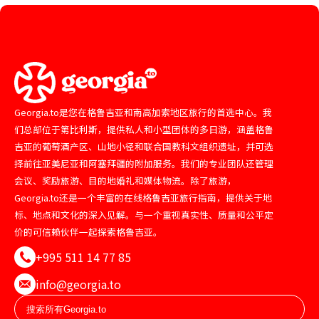
Georgia.to是您在格鲁吉亚和南高加索地区旅行的首选中心。我
们总部位于第比利斯，提供私人和小型团体的多日游，涵盖格鲁
吉亚的葡萄酒产区、山地小径和联合国教科文组织遗址，并可选
择前往亚美尼亚和阿塞拜疆的附加服务。我们的专业团队还管理
会议、奖励旅游、目的地婚礼和媒体物流。除了旅游，
Georgia.to还是一个丰富的在线格鲁吉亚旅行指南，提供关于地
标、地点和文化的深入见解。与一个重视真实性、质量和公平定
价的可信赖伙伴一起探索格鲁吉亚。
+995 511 14 77 85
info@georgia.to