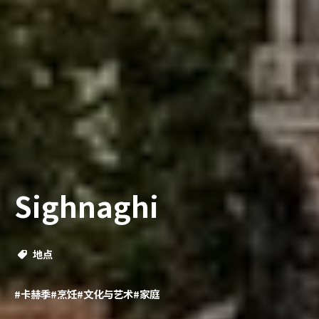
Sighnaghi
地点
#卡赫季
#烹饪
#文化与艺术
#家庭