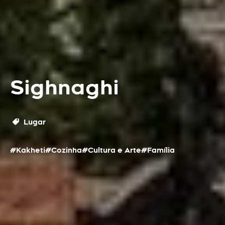
Sighnaghi
Lugar
#Kakheti
#Cozinha
#Cultura e Arte
#Família