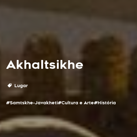
Akhaltsikhe
Lugar
#Samtskhe-Javakheti
#Cultura e Arte
#História