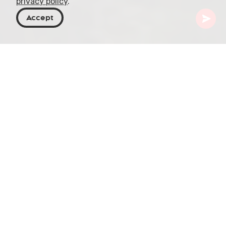
privacy policy
.
Accept
Geórgia
Destinos
Samtskhe-Javakheti
Akhaltsikhe
Akhaltsikhe, que significa "castelo novo" em
georgiano, é uma cidade localizada na parte
sudoeste da Geórgia, na região de Samtskhe-
Javakheti. O nome refere-se à fortaleza
construída no século XII, que ainda hoje se ergue
na cidade.