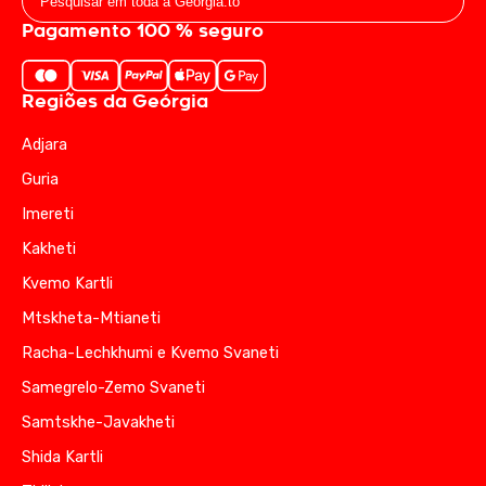
Pagamento 100 % seguro
Regiões da Geórgia
Adjara
Guria
Imereti
Kakheti
Kvemo Kartli
Mtskheta-Mtianeti
Racha-Lechkhumi e Kvemo Svaneti
Samegrelo-Zemo Svaneti
Samtskhe-Javakheti
Shida Kartli