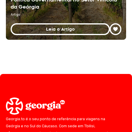
da Geórgia
Artigo
Leia o Artigo
Georgia.to é o seu ponto de referência para viagens na
Geórgia e no Sul do Cáucaso. Com sede em Tbilisi,