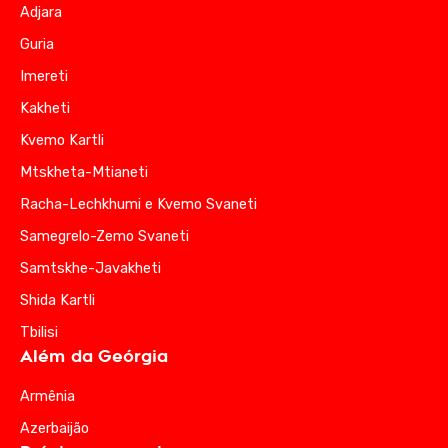
Adjara
Guria
Imereti
Kakheti
Kvemo Kartli
Mtskheta-Mtianeti
Racha-Lechkhumi e Kvemo Svaneti
Samegrelo-Zemo Svaneti
Samtskhe-Javakheti
Shida Kartli
Tbilisi
Além da Geórgia
Armênia
Azerbaijão