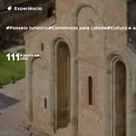
Experiência
#Passeio turístico
#Caminhada pela cidade
#Cultura e A
111
A partir de
USD