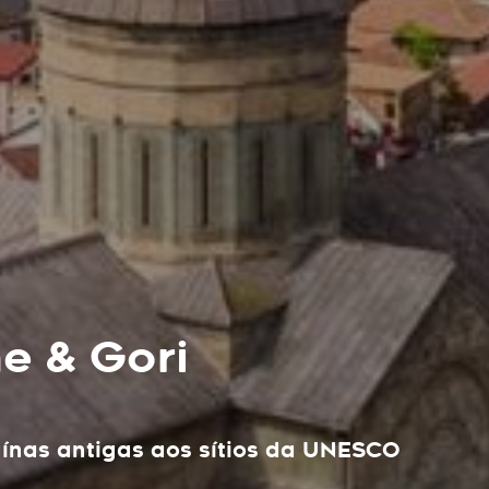
he & Gori
ruínas antigas aos sítios da UNESCO