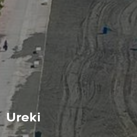
Ureki