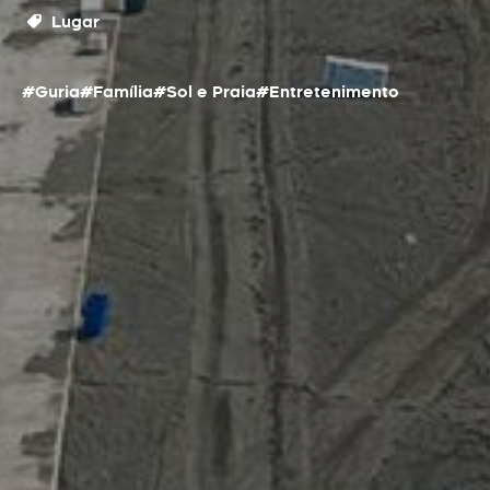
Lugar
#Guria
#Família
#Sol e Praia
#Entretenimento