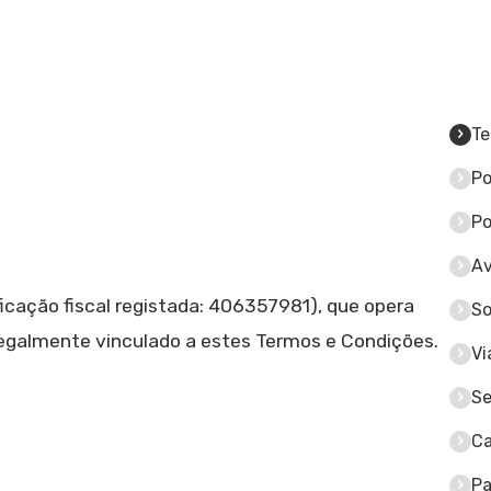
Te
Po
Po
Av
icação fiscal registada: 406357981), que opera
So
 legalmente vinculado a estes Termos e Condições.
Vi
Se
Ca
Pa