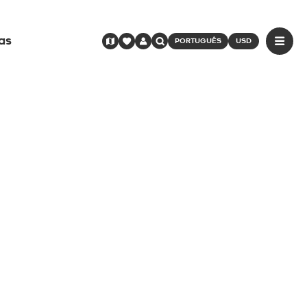
as
PORTUGUÊS
USD