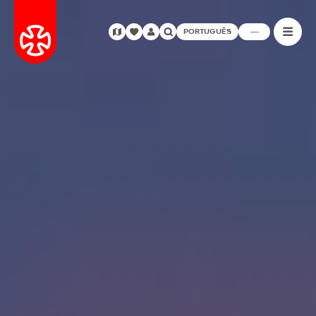
PORTUGUÊS
---