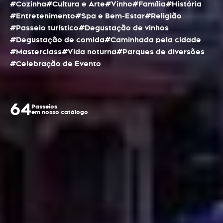
#Cozinha
#Cultura e Arte
#Vinho
#Família
#História
#Entretenimento
#Spa e Bem-Estar
#Religião
#Passeio turístico
#Degustação de vinhos
#Degustação de comida
#Caminhada pela cidade
#Masterclass
#Vida noturna
#Parques de diversões
#Celebração de Evento
64
Passeios
em nosso catálogo