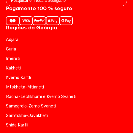
Pagamento 100 % seguro
Regiões da Geórgia
Adjara
Guria
Imereti
Kakheti
Kvemo Kartli
Mtskheta-Mtianeti
Racha-Lechkhumi e Kvemo Svaneti
Samegrelo-Zemo Svaneti
Samtskhe-Javakheti
Shida Kartli