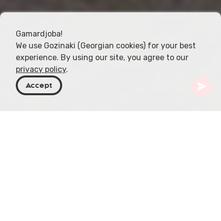
Gamardjoba!
We use Gozinaki (Georgian cookies) for your best
experience. By using our site, you agree to our
privacy policy
.
Accept
Geórgia
Destinos
Racha-Lechkhumi e Kvemo Svaneti
Lentekhi
Lentekhi, também conhecida como Kvemo
Svaneti, é uma região montanhosa situada nas