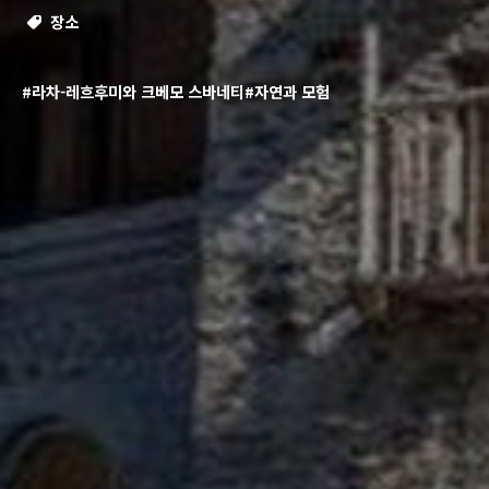
장소
#라차-레흐후미와 크베모 스바네티
#자연과 모험