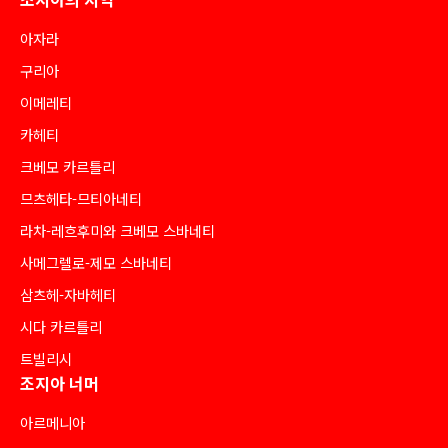
아자라
구리아
이메레티
카헤티
크베모 카르틀리
므츠헤타-므티아네티
라차-레흐후미와 크베모 스바네티
사메그렐로-제모 스바네티
삼츠헤-자바헤티
시다 카르틀리
트빌리시
조지아 너머
아르메니아