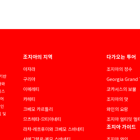
조지아의 지역
다가오는 투어
아자라
조지아의 정수
 기반
구리아
Georgia Grand 
아와
이메레티
코카서스의 보물
네스
디어
카헤티
조지아의 맛
라인
크베모 카르틀리
와인의 요람
질 및
므츠헤타-므티아네티
조지아 얼티밋 멀
조지아 가이드
라차-레흐후미와 크베모 스바네티
사메그렐로-제모 스바네티
조지아 와인