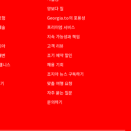
양보다 질
모험
Georgia.to의 포용성
예술
프리미엄 서비스
지속 가능성과 책임
지아
고객 리뷰
해변
조기 예약 할인
 웰니스
채용 기회
조지아 뉴스 구독하기
하기
맞춤 여행 요청
자주 묻는 질문
문의하기