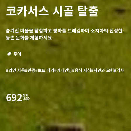
코카서스 시골 탈출
숨겨진 마을을 탐험하고 빙하를 트레킹하며 조지아의 진정한
농촌 문화를 체험하세요
투어
#와인 시음
#관광
#보트 타기
#캐니언닝
#음식 시식
#자연과 모험
#역사
692
최저
USD