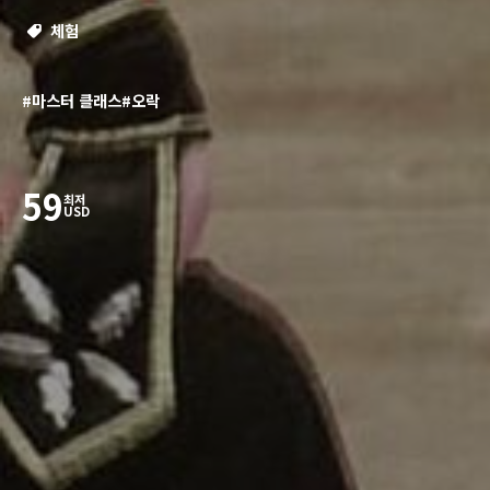
체험
#마스터 클래스
#오락
59
최저
USD