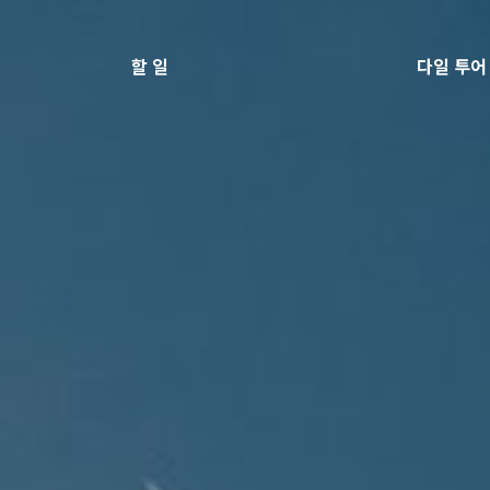
할 일
다일 투어