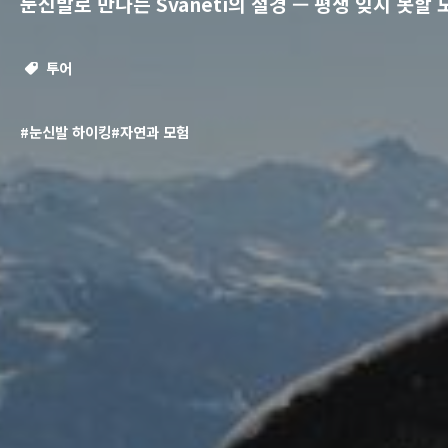
눈신발로 만나는 Svaneti의 절경 — 평생 잊지 못할 
투어
#눈신발 하이킹
#자연과 모험