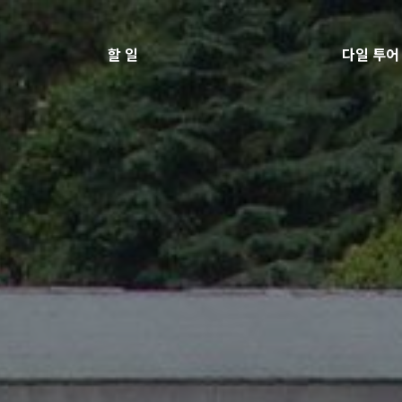
할 일
다일 투어