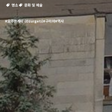
명소
문화 및 예술
#오주르게티 (Ozurgeti)
#구리아
#역사