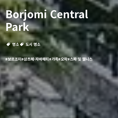
Borjomi Central
Park
명소
도시 명소
#보르조미
#삼츠헤-자바헤티
#가족
#오락
#스파 및 웰니스