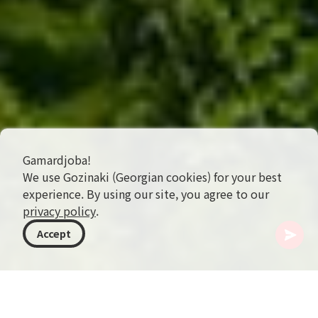
Gamardjoba!
We use Gozinaki (Georgian cookies) for your best
experience. By using our site, you agree to our
privacy policy
.
Accept
조지아
여행지
아자라
바투미