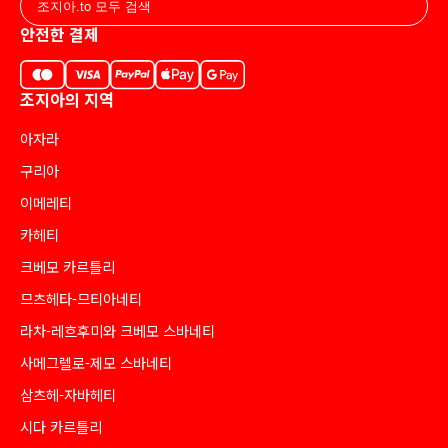
안전한 결제
조지아의 지역
아자라
구리아
이메레티
카헤티
크베모 카르틀리
므츠헤타-므티아네티
라차-레흐후미와 크베모 스바네티
사메그렐로-제모 스바네티
삼츠헤-자바헤티
시다 카르틀리