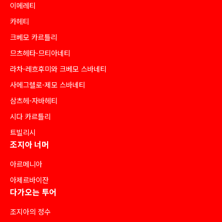
이메레티
카헤티
크베모 카르틀리
므츠헤타-므티아네티
라차-레흐후미와 크베모 스바네티
사메그렐로-제모 스바네티
삼츠헤-자바헤티
시다 카르틀리
트빌리시
조지아 너머
아르메니아
아제르바이잔
다가오는 투어
조지아의 정수