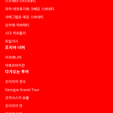
므츠헤타-므티아네티
라차-레흐후미와 크베모 스바네티
사메그렐로-제모 스바네티
삼츠헤-자바헤티
시다 카르틀리
트빌리시
조지아 너머
아르메니아
아제르바이잔
다가오는 투어
조지아의 정수
Georgia Grand Tour
코카서스의 보물
조지아의 맛