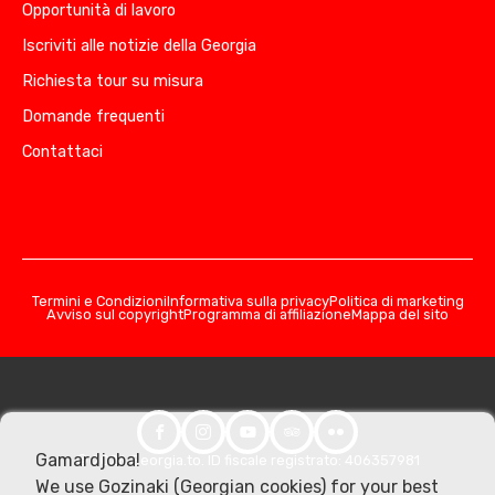
Opportunità di lavoro
Iscriviti alle notizie della Georgia
Richiesta tour su misura
Domande frequenti
Contattaci
Termini e Condizioni
Informativa sulla privacy
Politica di marketing
Avviso sul copyright
Programma di affiliazione
Mappa del sito
Gamardjoba!
© 2026 Georgia.to. ID fiscale registrato: 406357981
We use Gozinaki (Georgian cookies) for your best