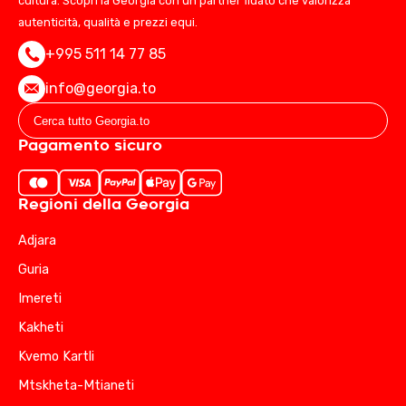
cultura. Scopri la Georgia con un partner fidato che valorizza
autenticità, qualità e prezzi equi.
+995 511 14 77 85
info@georgia.to
Pagamento sicuro
Regioni della Georgia
Adjara
Guria
Imereti
Kakheti
Kvemo Kartli
Mtskheta-Mtianeti