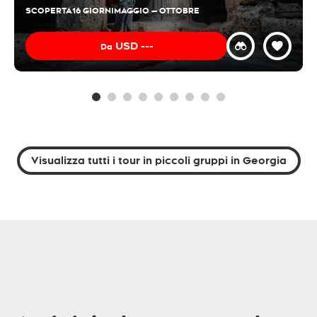
SCOPERTA
16 GIORNI
MAGGIO — OTTOBRE
USD
---
Da
Visualizza tutti i tour in piccoli gruppi in Georgia