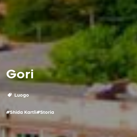
Gori
Luogo
#Shida Kartli
#Storia