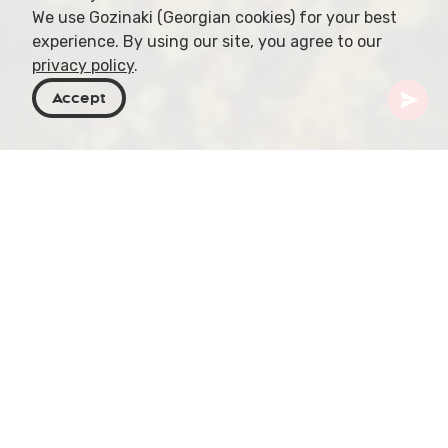
We use Gozinaki (Georgian cookies) for your best
experience. By using our site, you agree to our
privacy policy
.
Accept
Georgia
Destinazioni
Shida Kartli
Gori
Gori è una città storica situata nella Georgia
centrale, a circa 86 chilometri a ovest di Tbilisi. La
città si trova sulle rive del fiume Mtkvari e conta
circa 50.000 abitanti. Gori ha una storia ricca che
risale all'antichità ed è stata un importante centro