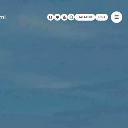
rni
ITALIANO
USD