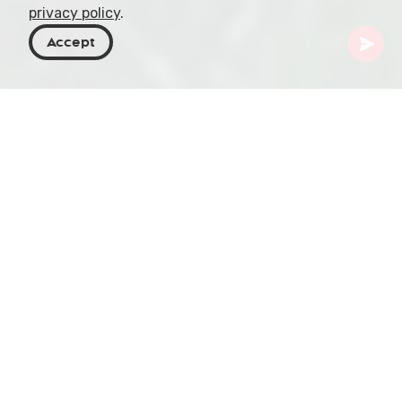
privacy policy
.
Accept
Georgia
Destinazioni
Guria
Musicians' Park
Avvolto dalle melodie di artisti iconici, Musicians'
Park è un omaggio al potere della musica e alla
tranquillità della natura. Questo spazio verde di 21
ettari, sostenuto dalla "Cartu Foundation", si trova
a Shekvetili, nascosto all'ombra della colossale
Black Sea Arena.