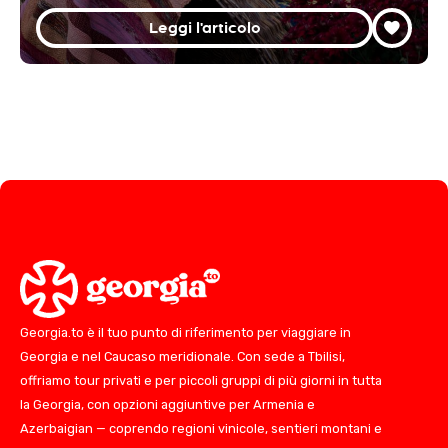
Leggi l'articolo
Georgia.to è il tuo punto di riferimento per viaggiare in
Georgia e nel Caucaso meridionale. Con sede a Tbilisi,
offriamo tour privati e per piccoli gruppi di più giorni in tutta
la Georgia, con opzioni aggiuntive per Armenia e
Azerbaigian — coprendo regioni vinicole, sentieri montani e