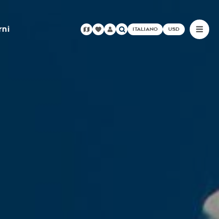
rni
ITALIANO
USD