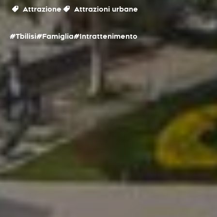
Attrazione
Attrazioni urbane
#Tbilisi
#Famiglia
#Intrattenimento