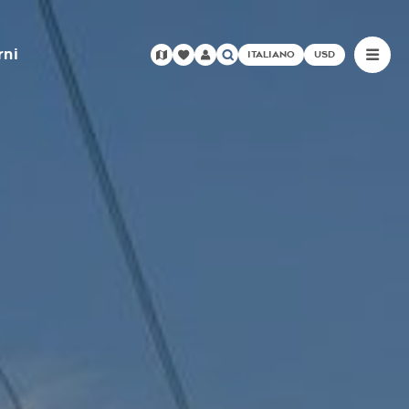
rni
ITALIANO
USD