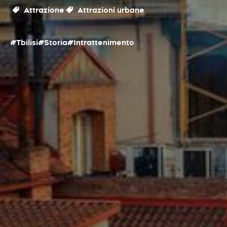
Attrazione
Attrazioni urbane
#Tbilisi
#Storia
#Intrattenimento