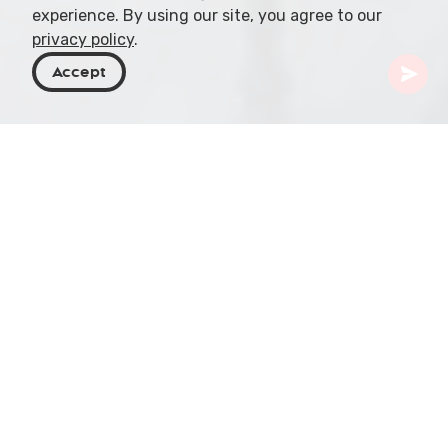
experience. By using our site, you agree to our
privacy policy
.
Accept
Geórgia
Destinos
Tbilisi
Meidani Square
No coração da Tbilisi Antiga encontra-se Meidani
Square, um epicentro vibrante onde história,
cultura e vida moderna se cruzam. Das suas
origens modestas como um antigo bazar até ao
movimentado centro que é hoje, a praça tem sido
durante muito tempo um ponto de encontro para