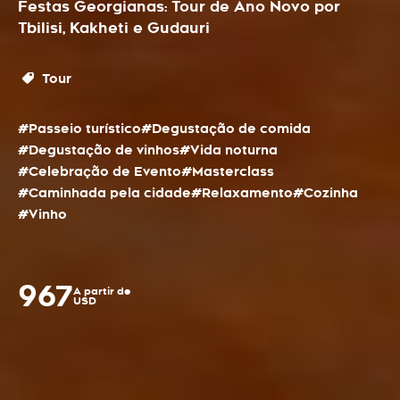
Festas Georgianas: Tour de Ano Novo por
Tbilisi, Kakheti e Gudauri
Tour
#Passeio turístico
#Degustação de comida
#Degustação de vinhos
#Vida noturna
#Celebração de Evento
#Masterclass
#Caminhada pela cidade
#Relaxamento
#Cozinha
#Vinho
967
A partir de
USD