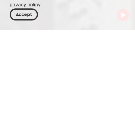
privacy policy
.
Accept
Geórgia
Destinos
Tbilisi
Bairro de Sololaki
Situado ao sopé do Monte Mtatsminda, encontra-
se o encantador Bairro de Sololaki, um recanto
fascinante de Tbilisi que o transporta de volta no
tempo. Este bairro encantador, caracterizado
pelas suas ruas estreitas de calçada e pela
arquitetura marcante, funciona como um museu
vivo da rica história da cidade.