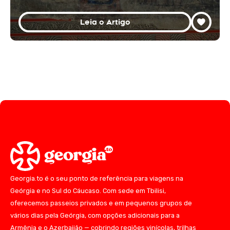
Leia o Artigo
Georgia.to é o seu ponto de referência para viagens na
Geórgia e no Sul do Cáucaso. Com sede em Tbilisi,
oferecemos passeios privados e em pequenos grupos de
vários dias pela Geórgia, com opções adicionais para a
Armênia e o Azerbaijão — cobrindo regiões vinícolas, trilhas