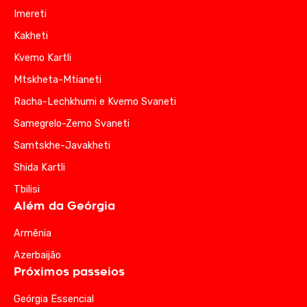
Imereti
Kakheti
Kvemo Kartli
Mtskheta-Mtianeti
Racha-Lechkhumi e Kvemo Svaneti
Samegrelo-Zemo Svaneti
Samtskhe-Javakheti
Shida Kartli
Tbilisi
Além da Geórgia
Armênia
Azerbaijão
Próximos passeios
Geórgia Essencial