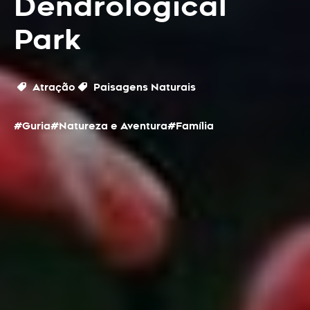
Dendrological
Park
Atração
Paisagens Naturais
#Guria
#Natureza e Aventura
#Família