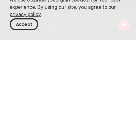
experience. By using our site, you agree to our
privacy policy
.
Accept
Geórgia
Destinos
Guria
Shekvetili Dendrological Park
Localizado na costa do Mar Negro da Geórgia, o
Shekvetili Dendrological Park é um notável
testemunho da diversidade botânica mundial.
Com 60 hectares, este parque extraordinário
abriga milhares de espécies de flora local e