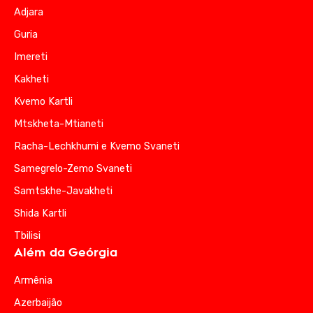
Adjara
Guria
Imereti
Kakheti
Kvemo Kartli
Mtskheta-Mtianeti
Racha-Lechkhumi e Kvemo Svaneti
Samegrelo-Zemo Svaneti
Samtskhe-Javakheti
Shida Kartli
Tbilisi
Além da Geórgia
Armênia
Azerbaijão