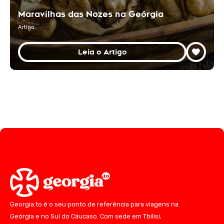
Maravilhas das Nozes na Geórgia
Artigo
Leia o Artigo
Georgia.to é o seu ponto de referência para viagens na
Geórgia e no Sul do Cáucaso. Com sede em Tbilisi,