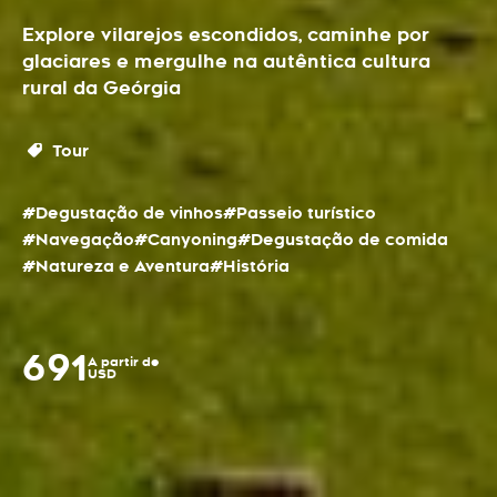
Explore vilarejos escondidos, caminhe por
glaciares e mergulhe na autêntica cultura
rural da Geórgia
Tour
#Degustação de vinhos
#Passeio turístico
#Navegação
#Canyoning
#Degustação de comida
#Natureza e Aventura
#História
691
A partir de
USD