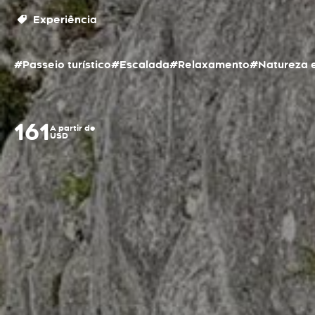
Experiência
#Passeio turístico
#Escalada
#Relaxamento
#Natureza e
161
A partir de
USD