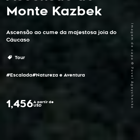
Monte Kazbek
Imagem de capa © Pavel Ageychenko
Ascensão ao cume da majestosa joia do
Cáucaso
Tour
#Escalada
#Natureza e Aventura
1,456
A partir de
USD