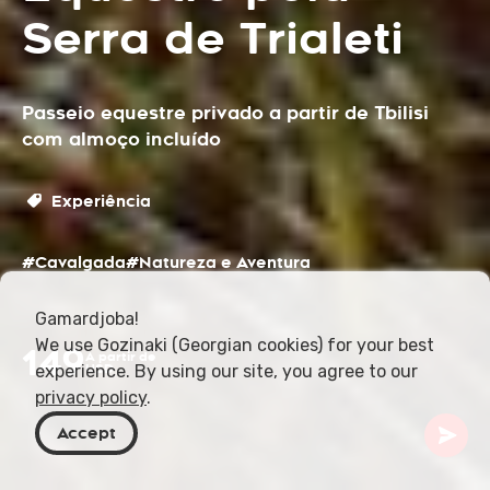
Serra de Trialeti
Passeio equestre privado a partir de Tbilisi
com almoço incluído
Experiência
#Cavalgada
#Natureza e Aventura
Gamardjoba!
We use Gozinaki (Georgian cookies) for your best
149
A partir de
experience. By using our site, you agree to our
USD
privacy policy
.
Accept