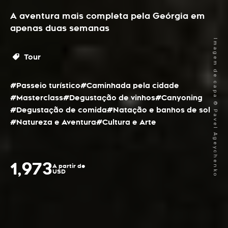
A aventura mais completa pela Geórgia em
apenas duas semanas
Imagem de capa © Pavel Ageychenko
Tour
#Passeio turístico
#Caminhada pela cidade
#Masterclass
#Degustação de vinhos
#Canyoning
#Degustação de comida
#Natação e banhos de sol
#Natureza e Aventura
#Cultura e Arte
1,973
A partir de
USD